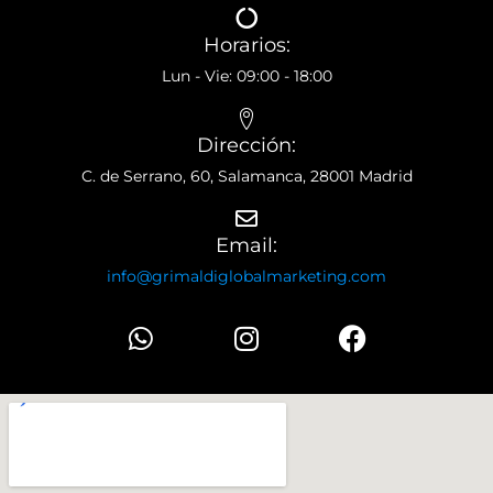
Horarios:
Lun - Vie: 09:00 - 18:00
Dirección:
C. de Serrano, 60, Salamanca, 28001 Madrid
Email:
info@grimaldiglobalmarketing.com
W
I
F
h
n
a
a
s
c
t
t
e
s
a
b
a
g
o