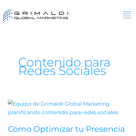
Ir
al
contenido
Contenido para
Redes Sociales
Cómo
Optimizar
tu
Cómo Optimizar tu Presencia
Presencia