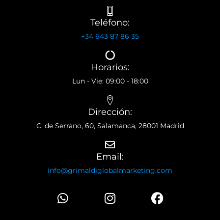
Teléfono:
+34 643 87 86 35
Horarios:
Lun - Vie: 09:00 - 18:00
Dirección:
C. de Serrano, 60, Salamanca, 28001 Madrid
Email:
info@grimaldiglobalmarketing.com
W
I
F
h
n
a