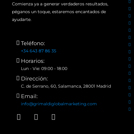
Comienza ya a generar verdaderos resultados,
péganos un toque, estaremos encantados de
ayudarte.
Teléfono:
+34 643 87 86 35
Horarios:
Lun - Vie: 09:00 - 18:00
Dirección:
C. de Serrano, 60, Salamanca, 28001 Madrid
Email:
info@grimaldiglobalmarketing.com
W
I
F
h
n
a
a
s
c