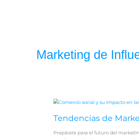
Ir
al
contenido
Marketing de Influ
Tendencias
de
Tendencias de Market
Marketing
Digital
para
Prepárate para el futuro del marketi
2024