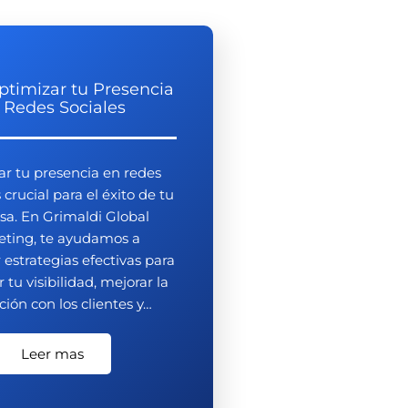
timizar tu Presencia
 Redes Sociales
r tu presencia en redes
 crucial para el éxito de tu
a. En Grimaldi Global
eting, te ayudamos a
r estrategias efectivas para
tu visibilidad, mejorar la
ción con los clientes y…
Leer mas